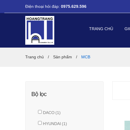
Điện thoại hỏi đáp:
0975.629.596
TRANG CHỦ
GI
Trang chủ
/
Sản phẩm
/
MCB
Bộ lọc
DACO
(1)
HYUNDAI
(1)