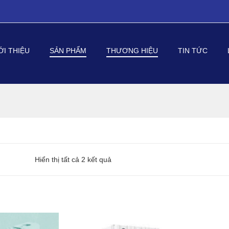
ỚI THIỆU
SẢN PHẨM
THƯƠNG HIỆU
TIN TỨC
Được
Hiển thị tất cả 2 kết quả
sắp
xếp
theo
mới