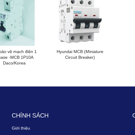
nhất
bảo vệ mạch điện 1
Hyundai MCB (Miniature
hase -MCB 1P10A
Circuit Breaker)
Daco/Korea
CHÍNH SÁCH
Giới thiệu