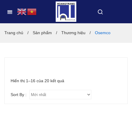
Trang chủ
/
Sản phẩm
/
Thương hiệu
/
Osemco
Được
Hiển thị 1–16 của 20 kết quả
sắp
Sort By :
xếp
theo
mới
nhất