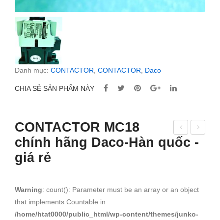
Danh mục:
CONTACTOR
,
CONTACTOR
,
Daco
CHIA SẺ SẢN PHẨM NÀY
CONTACTOR MC18
chính hãng Daco-Hàn quốc -
ON
ON
giá rẻ
TA
TA
CT
CT
OR
OR
Warning
: count(): Parameter must be an array or an object
MC
MC
that implements Countable in
9
180
/home/htat0000/public_html/wp-content/themes/junko-