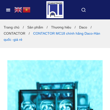
Trang chủ
/
Sản phẩm
/
Thương hiệu
/
Daco
/
CONTACTOR
/
CONTACTOR MC18 chính hãng Daco-Hàn
quốc -giá rẻ