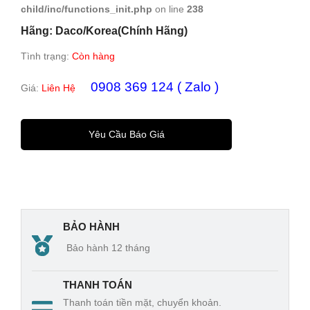
chín
chín
child/inc/functions_init.php
on line
238
h
h
Hãng: Daco/Korea(Chính Hãng)
hãn
hãn
Tình trạng:
Còn hàng
g/gi
g/
á rẻ
giá
0908 369 124 ( Zalo )
Giá:
Liên Hệ
rẻ
Yêu Cầu Báo Giá
BẢO HÀNH
Bảo hành 12 tháng
THANH TOÁN
Thanh toán tiền mặt, chuyển khoản.