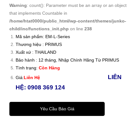
es:
đổi
Warning
: count(): Parameter must be an array or an object
Bộ
tín
that implements Countable in
chu
hiệu
/home/htat0000/public_html/wp-content/themes/junko-
yển
Kỹ
child/inc/functions_init.php
on line
238
tín
Thu
Mã sản phẩm: EM-L-Series
hiệu
ật
Thương hiệu : PRIMUS
Xuất xứ : THAILAND
/
Số
Bảo hành : 12 tháng, Nhập Chính Hãng Từ PRIMUS
EM-
IM-
Tình trạng:
Còn Hàng
N
Seri
LIÊN
Giá:
Liên Hệ
Seri
es/I
HỆ: 0908 369 124
es
M-
Sig
Seri
nal
es
Yêu Cầu Báo Giá
Tra
Digi
ns
tal
mitt
Tra