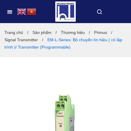
Trang chủ
/
Sản phẩm
/
Thương hiệu
/
Primus
/
Signal Transmitter
/
EM-L-Series: Bộ chuyển tín hiệu ( có lập
trình )/ Transmitter (Programmable)