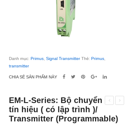
Danh mục:
Primus
,
Signal Transmitter
Thẻ:
Primus
,
transmitter
CHIA SẺ SẢN PHẨM NÀY
EM-L-Series: Bộ chuyển
tín hiệu ( có lập trình )/
M-
ộ
Transmitter (Programmable)
N-
chu
Seri
yển