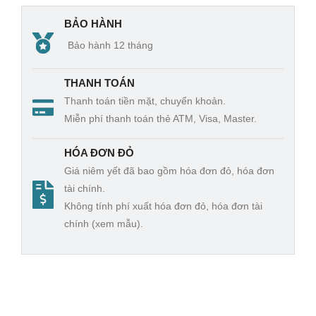
er
ns
mitt
BẢO HÀNH
er/P
Bảo hành 12 tháng
rim
us-
THANH TOÁN
Thai
Thanh toán tiền mặt, chuyển khoản.
Miễn phí thanh toán thẻ ATM, Visa, Master.
land
Chí
HÓA ĐƠN ĐỎ
nh
Giá niêm yết đã bao gồm hóa đơn đỏ, hóa đơn
hãn
tài chính.
g
Không tính phí xuất hóa đơn đỏ, hóa đơn tài
chính (xem mẫu).