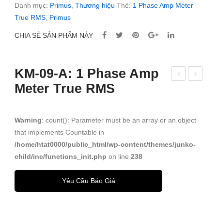
Danh mục:
Primus
,
Thương hiệu
Thẻ:
1 Phase Amp Meter
True RMS
,
Primus
CHIA SẺ SẢN PHẨM NÀY
KM-09-A: 1 Phase Amp
Meter True RMS
M-
M-
09N
09-
-H:
E: 1
Warning
: count(): Parameter must be an array or an object
Mult
PH
that implements Countable in
ifun
AS
/home/htat0000/public_html/wp-content/themes/junko-
ctio
E
child/inc/functions_init.php
on line
238
n
kW
Yêu Cầu Báo Giá
Met
h-
er,1
MD
Pha
ME