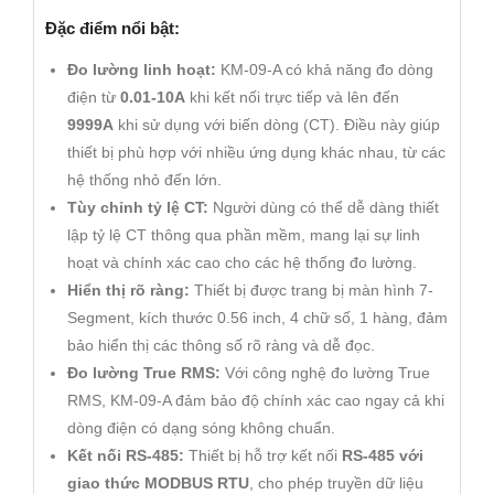
Đặc điểm nổi bật:
Đo lường linh hoạt:
KM-09-A có khả năng đo dòng
điện từ
0.01-10A
khi kết nối trực tiếp và lên đến
9999A
khi sử dụng với biến dòng (CT). Điều này giúp
thiết bị phù hợp với nhiều ứng dụng khác nhau, từ các
hệ thống nhỏ đến lớn.
Tùy chỉnh tỷ lệ CT:
Người dùng có thể dễ dàng thiết
lập tỷ lệ CT thông qua phần mềm, mang lại sự linh
hoạt và chính xác cao cho các hệ thống đo lường.
Hiển thị rõ ràng:
Thiết bị được trang bị màn hình 7-
Segment, kích thước 0.56 inch, 4 chữ số, 1 hàng, đảm
bảo hiển thị các thông số rõ ràng và dễ đọc.
Đo lường True RMS:
Với công nghệ đo lường True
RMS, KM-09-A đảm bảo độ chính xác cao ngay cả khi
dòng điện có dạng sóng không chuẩn.
Kết nối RS-485:
Thiết bị hỗ trợ kết nối
RS-485 với
giao thức MODBUS RTU
, cho phép truyền dữ liệu