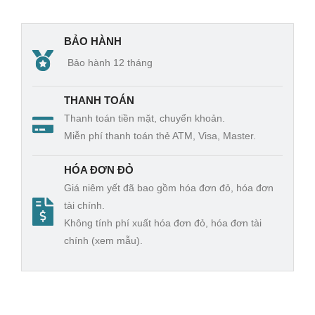
se
TE
Hert
R
BẢO HÀNH
z
TR
Bảo hành 12 tháng
Met
UE
er
RM
THANH TOÁN
Tru
S
Thanh toán tiền mặt, chuyển khoản.
e
Miễn phí thanh toán thẻ ATM, Visa, Master.
RM
S
HÓA ĐƠN ĐỎ
Giá niêm yết đã bao gồm hóa đơn đỏ, hóa đơn
tài chính.
Không tính phí xuất hóa đơn đỏ, hóa đơn tài
chính (xem mẫu).