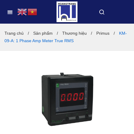
Trang chủ
/
Sản phẩm
/
Thương hiệu
/
Primus
/
KM-
09-A: 1 Phase Amp Meter True RMS