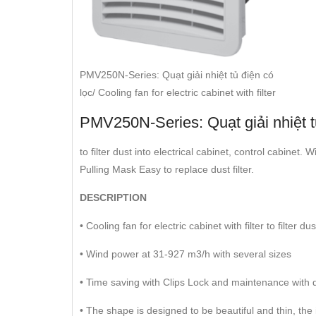
PMV250N-Series: Quạt giải nhiệt tủ điện có
lọc/ Cooling fan for electric cabinet with filter
PMV250N-Series: Quạt giải nhiệt tủ đ
to filter dust into electrical cabinet, control cabin
Pulling Mask Easy to replace dust filter.
DESCRIPTION
• Cooling fan for electric cabinet with filter to filter du
• Wind power at 31-927 m3/h with several sizes
• Time saving with Clips Lock and maintenance with de
• The shape is designed to be beautiful and thin, the i