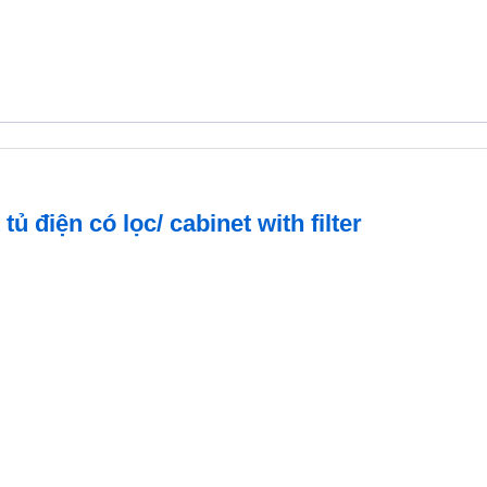
net
net
with
with
filter
filter
ủ điện có lọc/ cabinet with filter