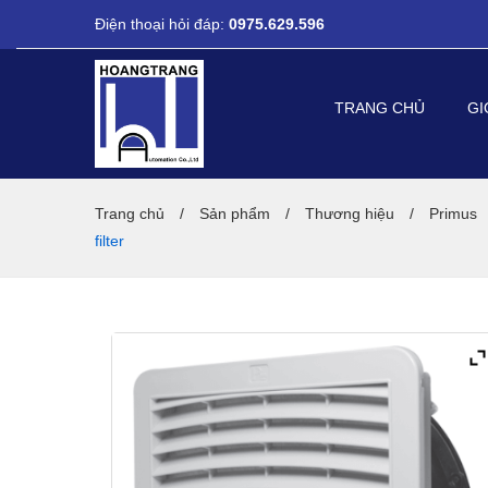
Điện thoại hỏi đáp:
0975.629.596
TRANG CHỦ
GI
Trang chủ
/
Sản phẩm
/
Thương hiệu
/
Primus
filter