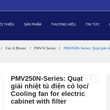
ỚI THIỆU
SẢN PHẨM
THƯƠNG HIỆU
TIN TỨC
/
Fan & Blower
/
PMV-N Series
/
PMV250N-Series: Quạt giải nhiệ
PMV250N-Series: Quạt
giải nhiệt tủ điện có lọc/
MV
MV
Cooling fan for electric
205
320
N-
N-
cabinet with filter
Seri
Seri