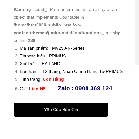
es:
es:
Warning
: count(): Parameter must be an array or an
Quạ
Quạ
object that implements Countable in
t
t
/home/htat0000/public_html/wp-
giải
giải
content/themes/junko-child/inc/functions_init.php
nhiệ
nhiệ
on line
238
t tủ
t tủ
Mã sản phẩm: PMV250-N-Series
điện
điện
Thương hiệu : PRIMUS
Xuất xứ : THAILAND
có
có
Bảo hành : 12 tháng, Nhập Chính Hãng Từ PRIMUS
lọc/
lọc/
Tình trạng:
Còn Hàng
Coo
Coo
Zalo : 0908 369 124
Giá:
Liên Hệ
ling
ling
fan
fan
for
for
Yêu Cầu Báo Giá
elec
elec
tric
tric
cabi
cabi