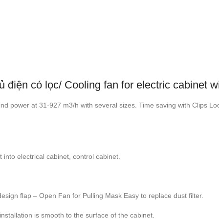
iện có lọc/ Cooling fan for electric cabinet wit
et. Wind power at 31-927 m3/h with several sizes. Time saving with Clips
st into electrical cabinet, control cabinet.
sign flap – Open Fan for Pulling Mask Easy to replace dust filter.
nstallation is smooth to the surface of the cabinet.