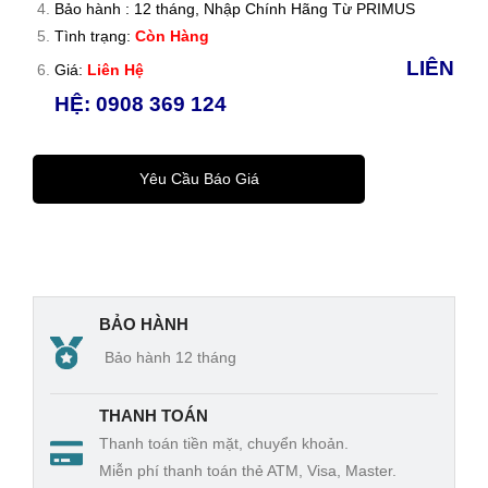
Bảo hành : 12 tháng, Nhập Chính Hãng Từ PRIMUS
LTA
Tình trạng:
Còn Hàng
GE
LIÊN
Giá:
Liên Hệ
PR
HỆ: 0908 369 124
OT
EC
TIO
Yêu Cầu Báo Giá
N
RE
LAY
BẢO HÀNH
Bảo hành 12 tháng
THANH TOÁN
Thanh toán tiền mặt, chuyển khoản.
Miễn phí thanh toán thẻ ATM, Visa, Master.