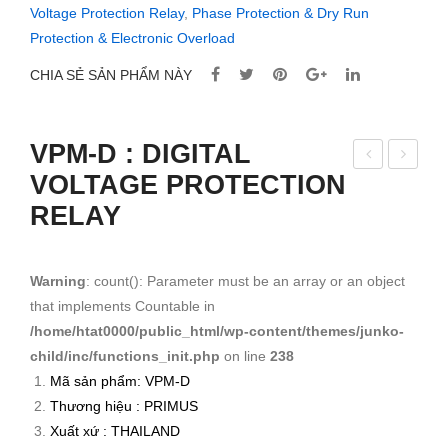
Voltage Protection Relay
,
Phase Protection & Dry Run
Protection & Electronic Overload
CHIA SẺ SẢN PHẨM NÀY
VPM-D : DIGITAL
VOLTAGE PROTECTION
P-
PM-
RELAY
SE
05-
RIE
D-
S :
SE
Warning
: count(): Parameter must be an array or an object
Hea
RIE
that implements Countable in
t
S :
/home/htat0000/public_html/wp-content/themes/junko-
Sin
DIG
child/inc/functions_init.php
on line
238
k
ITA
Mã sản phẩm: VPM-D
L
Thương hiệu : PRIMUS
Xuất xứ : THAILAND
VO