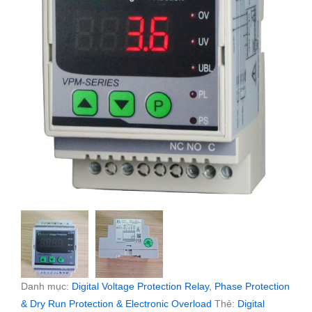
Danh mục:
Digital Voltage Protection Relay
,
Phase Protection
& Dry Run Protection & Electronic Overload
Thẻ:
Digital